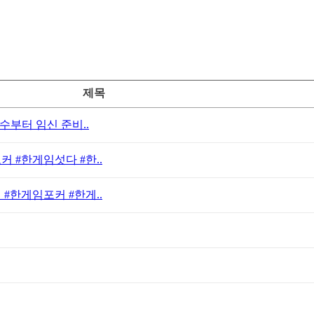
제목
수부터 임신 준비..
 #한게임섯다 #한..
#한게임포커 #한게..