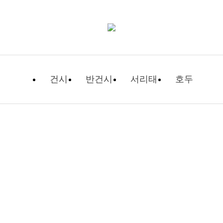
건시
반건시
서리태
호두
자유게시판