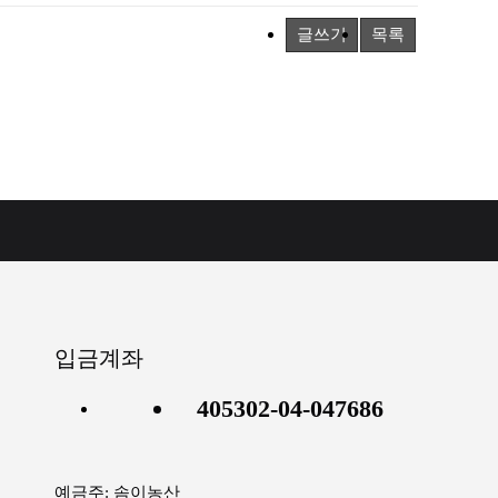
글쓰기
목록
입금계좌
405302-04-047686
예금주: 솜이농산