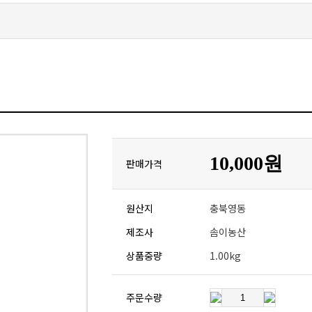
10,000원
판매가격
원산지
충북영동
제조사
솜이농산
상품중량
1.00kg
주문수량