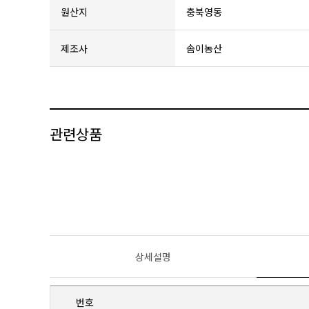
원산지
충북영동
제조사
솜이농산
관련상품
상세설명
번호