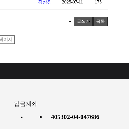
김삼진
2025-07-11
175
글쓰기
목록
페이지
입금계좌
405302-04-047686