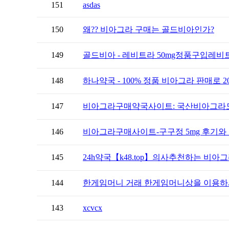
151
asdas
150
왜?? 비아그라 구매는 골드비아인가?
149
골드비아 - 레비트라 50mg정품구입레비
148
하나약국 - 100% 정품 비아그라 판매로 20
147
비아그라구매약국사이트: 국산비아그라
146
비아그라구매사이트-구구정 5mg 후기와 
145
24h약국【k48.tоp】의사추천하는 비아그
144
한게임머니 거래 한게임머니상을 이용하시
143
xcvcx