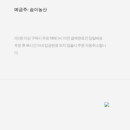
예금주: 솜이농산
5만원 이상 구매시 무료 택배 3시 이전 결제완료건 당일배송
주문 후 48시간 이내 입금완료 되지 않을시 주문 자동취소됩니
다.