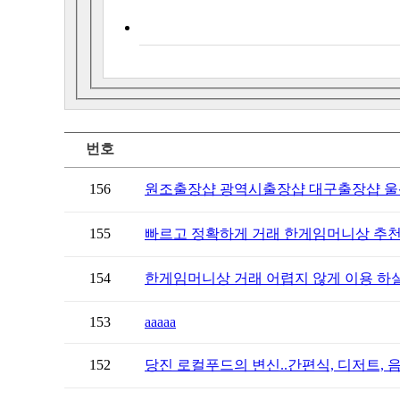
번호
156
원조출장샵 광역시출장샵 대구출장샵 울산
155
빠르고 정확하게 거래 한게임머니상 추천
154
한게임머니상 거래 어렵지 않게 이용 하실
153
aaaaa
152
당진 로컬푸드의 변신..간편식, 디저트, 