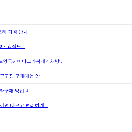
트라 가격 안내
대 강직도 ..
모양국산비아그라복제약처방..
구구정 구매대행 안..
라구매 방법 비..
면 빠르고 편리하게 ..