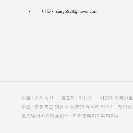
메일
sang5920@naver.com
상호 : 솜이농산 대표자 : 이상순 사업자등록번호 : 30
주소 : 충청북도 영동군 상촌면 유곡리 557-2 개
호스팅서비스제공업체 : 가가홈페이지디자이너