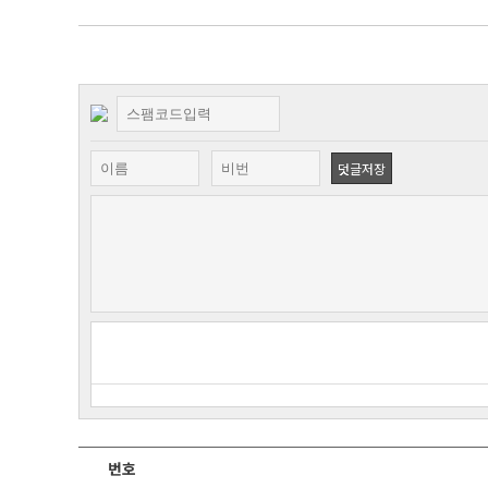
덧글저장
번호