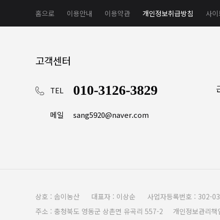
홈으로
이용안내
이용약관
개인정보취급방침
사이
고객센터
010-3126-3829
TEL
메일
sang5920@naver.com
상호 : 솜이농산 대표자 : 이상순 사업자등록번호 : 302-03-
주소 : 충청북도 영동군 상촌면 유곡리 557-2 개인정보관리