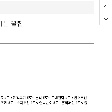
이는 꿀팁
또수동 #로또당첨후기 #로또분석 #로또구매전략 #로또번호추천
호조합 #로또숫자추천 #로또연속번호 #로또홀짝패턴 #로또출