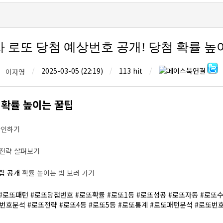
회차 로또 당첨 예상번호 공개! 당첨 확률 높
/
2025-03-05 (22:19)
/
113 hit
/
이자영
 확률 높이는 꿀팁
확인하기
 전략 살펴보기
 팁 공개
확률 높이는 법 보러 가기
 #로또패턴 #로또당첨번호 #로또확률 #로또1등 #로또성공 #로또자동 #로
번호분석 #로또전략 #로또4등 #로또5등 #로또통계 #로또패턴분석 #로또번