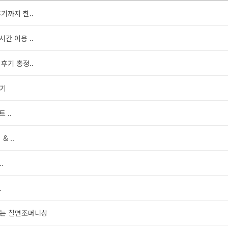
기까지 한..
간 이용 ..
후기 총정..
하기
 ..
& ..
.
.
는 칠면조머니상