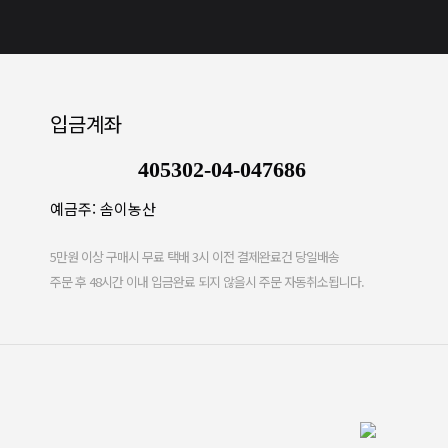
입금계좌
405302-04-047686
예금주: 솜이농산
5만원 이상 구매시 무료 택배 3시 이전 결제완료건 당일배송
주문 후 48시간 이내 입금완료 되지 않을시 주문 자동취소됩니다.