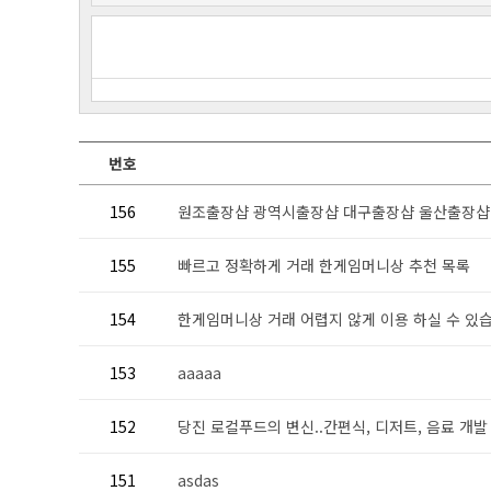
번호
156
원조출장샵 광역시출장샵 대구출장샵 울산출장샵 
155
빠르고 정확하게 거래 한게임머니상 추천 목록
154
한게임머니상 거래 어렵지 않게 이용 하실 수 있
153
aaaaa
152
당진 로컬푸드의 변신..간편식, 디저트, 음료 개발
151
asdas