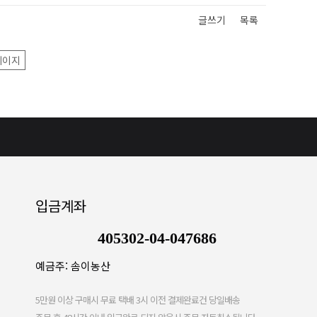
글쓰기
목록
페이지
입금계좌
405302-04-047686
예금주: 솜이농산
5만원 이상 구매시 무료 택배 3시 이전 결제완료건 당일배송