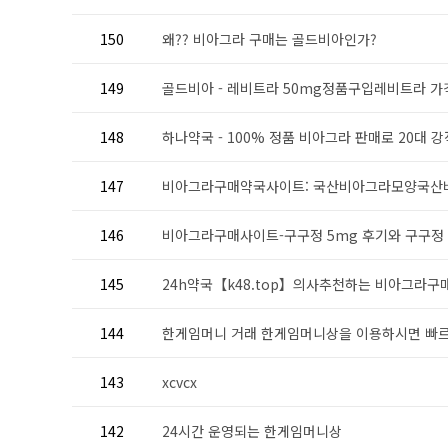
150
왜?? 비아그라 구매는 골드비아인가?
149
골드비아 - 레비트라 50mg정품구입레비트라 가
148
하나약국 - 100% 정품 비아그라 판매로 20대 강직
147
비아그라구매약국사이트: 국산비아그라모양국산
146
비아그라구매사이트-구구정 5mg 후기와 구구정 
145
24h약국【k48.tоp】의사추천하는 비아그라구매 
144
한게임머니 거래 한게임머니상을 이용하시면 빠르고
143
xcvcx
142
24시간 운영되는 한게임머니상