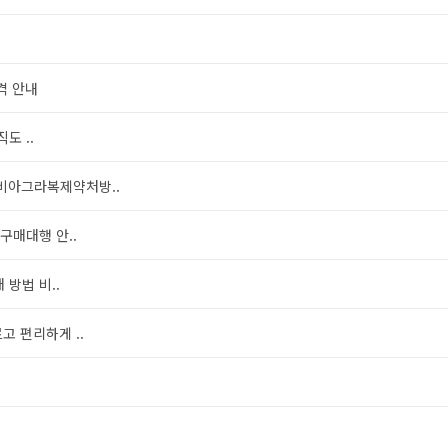
격 안내
도 ..
비아그라복제약처방..
구매대행 안..
방법 비..
 편리하게 ..