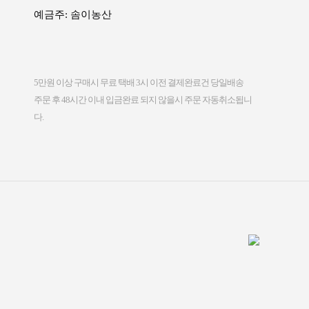
예금주: 솜이농산
5만원 이상 구매시 무료 택배 3시 이전 결제완료건 당일배송
주문 후 48시간 이내 입금완료 되지 않을시 주문 자동취소됩니
다.