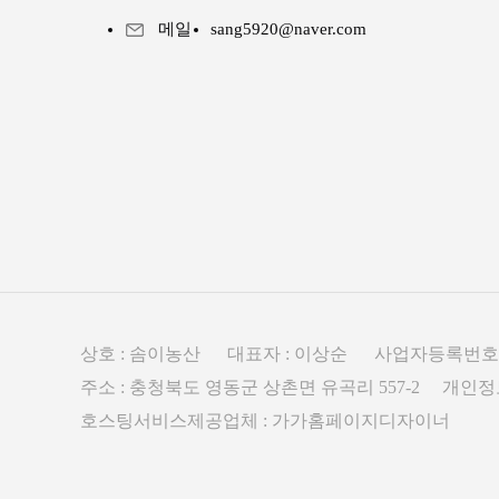
메일
sang5920@naver.com
상호 : 솜이농산 대표자 : 이상순 사업자등록번호 : 30
주소 : 충청북도 영동군 상촌면 유곡리 557-2 개
호스팅서비스제공업체 : 가가홈페이지디자이너