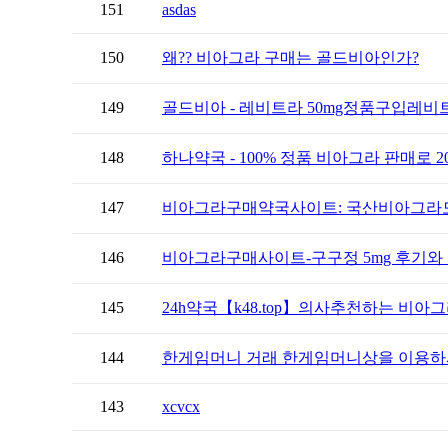
151
asdas
150
왜?? 비아그라 구매는 골드비아인가?
149
골드비아 - 레비트라 50mg정품구입레비
148
하나약국 - 100% 정품 비아그라 판매로 20
147
비아그라구매약국사이트: 국산비아그라
146
비아그라구매사이트-구구정 5mg 후기와 
145
24h약국【k48.tоp】의사추천하는 비아그
144
한게임머니 거래 한게임머니상을 이용하시
143
xcvcx