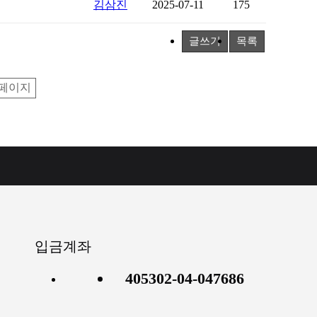
김삼진
2025-07-11
175
글쓰기
목록
페이지
입금계좌
405302-04-047686