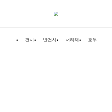
건시
반건시
서리태
호두
자유게시판