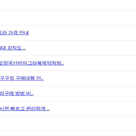
트라 가격 안내
대 강직도 ..
모양국산비아그라복제약처방..
구구정 구매대행 안..
라구매 방법 비..
면 빠르고 편리하게 ..