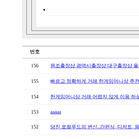
번호
156
원조출장샵 광역시출장샵 대구출장샵 울산
155
빠르고 정확하게 거래 한게임머니상 추천
154
한게임머니상 거래 어렵지 않게 이용 하실
153
aaaaa
152
당진 로컬푸드의 변신..간편식, 디저트, 