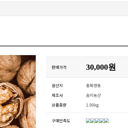
30,000원
판매가격
원산지
충북영동
제조사
솜이농산
상품중량
1.00kg
구매만족도