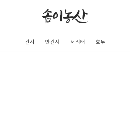
건시
반건시
서리태
호두